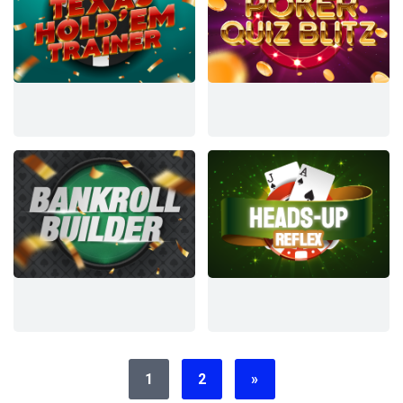
1
2
»